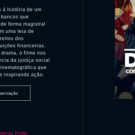
 à história de um
s bancos que
 de forma magistral
em uma teia de
reitos dos
uições financeiras.
 drama, o filme nos
ncia da justiça social
inematográfica que
e inspirando ação.
observação
nevor
,
Hugh