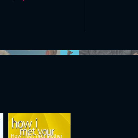
0:00:00 /
0:00
How I Met Your Mother