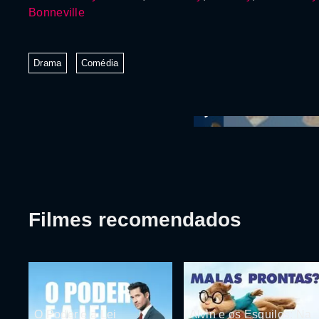
Bonneville
Drama
Comédia
Filmes recomendados
O Poder e a Lei
Alvin e os Esquilos: Na