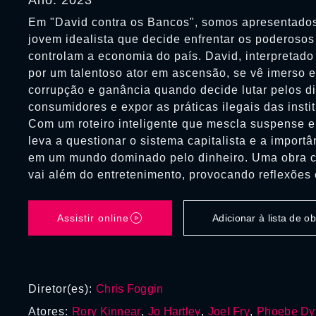
Ano: 2023
Em "David contra os Bancos", somos apresentados
jovem idealista que decide enfrentar os poderoso
controlam a economia do país. David, interpretado
por um talentoso ator em ascensão, se vê imerso 
corrupção e ganância quando decide lutar pelos di
consumidores e expor as práticas ilegais das instit
Com um roteiro inteligente que mescla suspense e
leva a questionar o sistema capitalista e a importâ
em um mundo dominado pelo dinheiro. Uma obra c
vai além do entretenimento, provocando reflexões 
Assistir online
Adicionar à lista de 
Diretor(es):
Chris Foggin
Atores:
Rory Kinnear
,
Jo Hartley
,
Joel Fry
,
Phoebe Dy