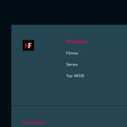
Navegue
Filmes
Séries
Top IMDB
Parceiros