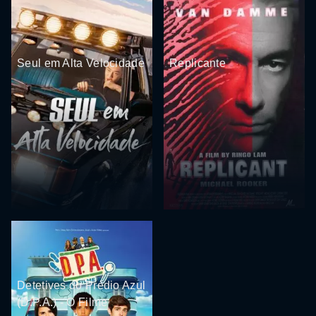
Seul em Alta Velocidade
Replicante
Detetives do Prédio Azul
(D.P.A.) - O Filme