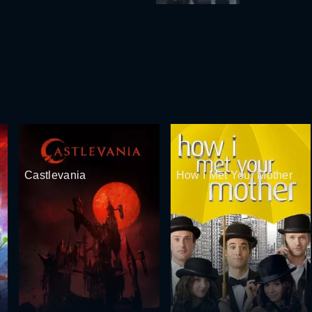
Castlevania
How I Met Your Mother