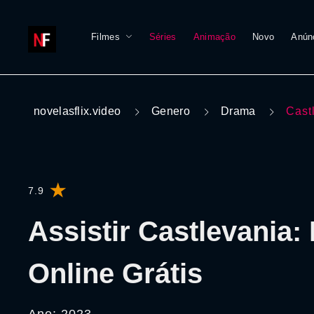
Filmes
Séries
Animação
Novo
Anún
novelasflix.video
Genero
Drama
Cast
7.9
Assistir Castlevania:
Online Grátis