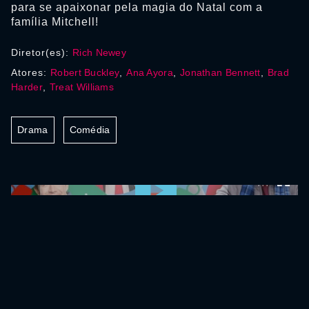
para se apaixonar pela magia do Natal com a
família Mitchell!
Diretor(es):
Rich Newey
Atores:
Robert Buckley
,
Ana Ayora
,
Jonathan Bennett
,
Brad
Harder
,
Treat Williams
Drama
Comédia
0:00:00 /
0:00:00