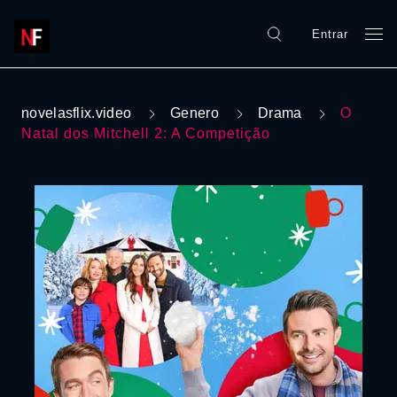
Entrar
novelasflix.video
Genero
Drama
O
Natal dos Mitchell 2: A Competição