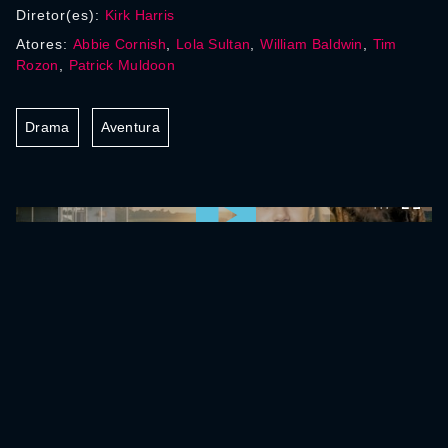
Diretor(es):
Kirk Harris
Atores:
Abbie Cornish
,
Lola Sultan
,
William Baldwin
,
Tim
Rozon
,
Patrick Muldoon
Drama
Aventura
0:00:00 /
0:00:00