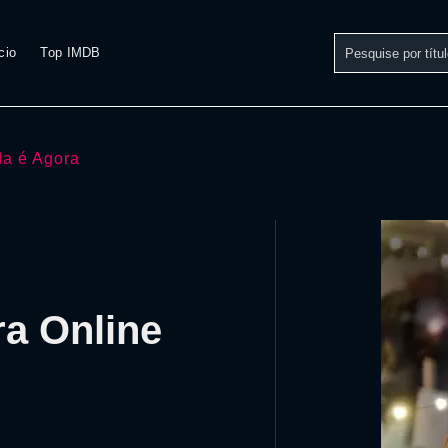
cio
Top IMDB
da é Agora
ra Online