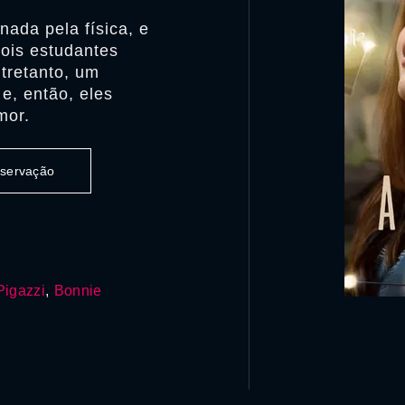
nada pela física, e
dois estudantes
tretanto, um
e, então, eles
mor.
observação
Pigazzi
,
Bonnie