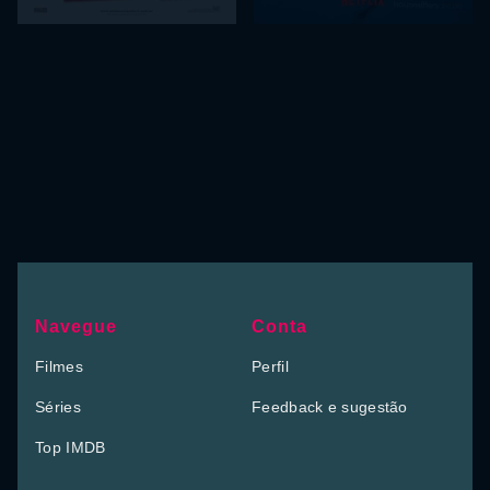
Navegue
Conta
Filmes
Perfil
Séries
Feedback e sugestão
Top IMDB