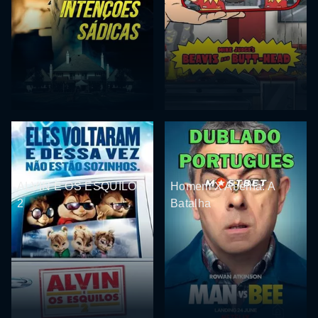
ALVIN E OS ESQUILOS
Homem X Abelha: A
2
Batalha