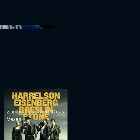
:00
Zumbilândia - Atire Duas
Vezes