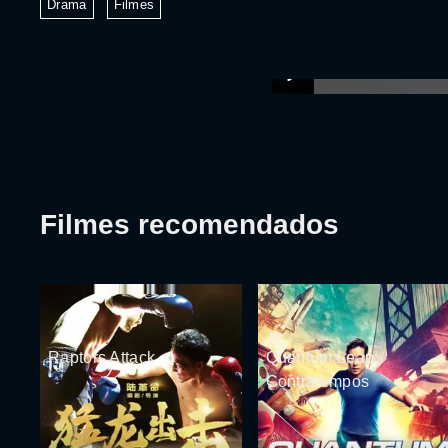
Drama
Filmes
Filmes recomendados
Raptors Attack
Quantum Leap:
Contratempos