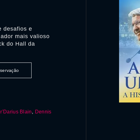
e desafios e
gador mais valioso
k do Hall da
observação
r'Darius Blain
,
Dennis