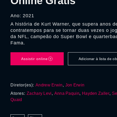
Online Grátis
Ano: 2021
A história de Kurt Warner, que supera anos d
contratempos para se tornar duas vezes o jo
da NFL, campeão do Super Bowl e quarterbac
Fama.
Assistir online
Adicionar à lista de 
Diretor(es):
Andrew Erwin
,
Jon Erwin
Atores:
Zachary Levi
,
Anna Paquin
,
Hayden Zaller
,
Se
Quaid