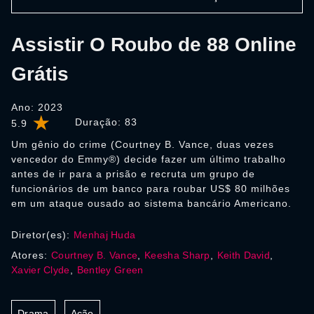
Assistir O Roubo de 88 Online
Grátis
Ano: 2023
Duração:
83
5.9
Um gênio do crime (Courtney B. Vance, duas vezes
vencedor do Emmy®) decide fazer um último trabalho
antes de ir para a prisão e recruta um grupo de
funcionários de um banco para roubar US$ 80 milhões
em um ataque ousado ao sistema bancário Americano.
Diretor(es):
Menhaj Huda
Atores:
Courtney B. Vance
,
Keesha Sharp
,
Keith David
,
Xavier Clyde
,
Bentley Green
Drama
Ação