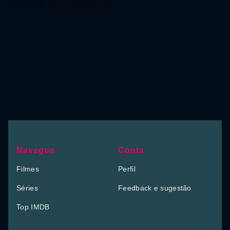
Navegue
Conta
Filmes
Perfil
Séries
Feedback e sugestão
Top IMDB