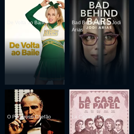
De Volta ao Baile
Bad Behind Bars: Jodi
Arias
O Poderoso Chefão
La Casa de Papel