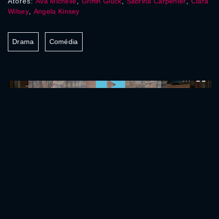
Atores:
Ava Michelle
,
Griffin Gluck
,
Sabrina Carpenter
,
Clara
Wilsey
,
Angela Kinsey
Drama
Comédia
0:00:00 /
0:00:00