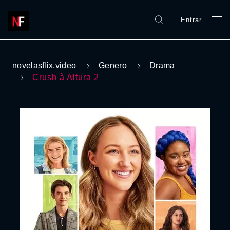
Entrar
novelasflix.video
Genero
Drama
Crush à Altura 2