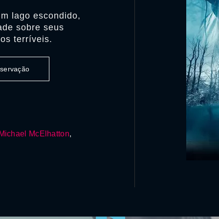
m lago escondido,
ade sobre seus
s terríveis.
observação
Michael McElhatton
,
0:00:00 /
0:00