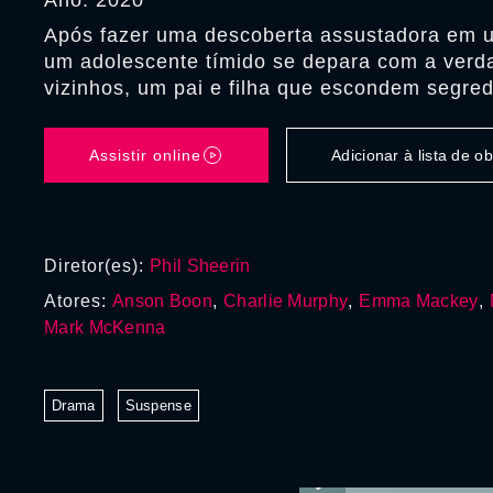
Ano: 2020
Após fazer uma descoberta assustadora em u
um adolescente tímido se depara com a verd
vizinhos, um pai e filha que escondem segredo
Assistir online
Adicionar à lista de 
Diretor(es):
Phil Sheerin
Atores:
Anson Boon
,
Charlie Murphy
,
Emma Mackey
,
Mark McKenna
Drama
Suspense