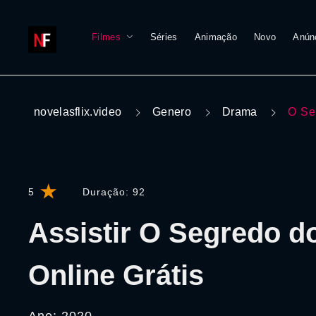
Filmes
Séries
Animação
Novo
Anún
novelasflix.video
Genero
Drama
O Se
5
Duração:
92
Assistir O Segredo d
Online Grátis