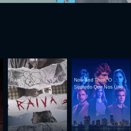
Raiva
Now and Then: O
Segredo Que Nos Une