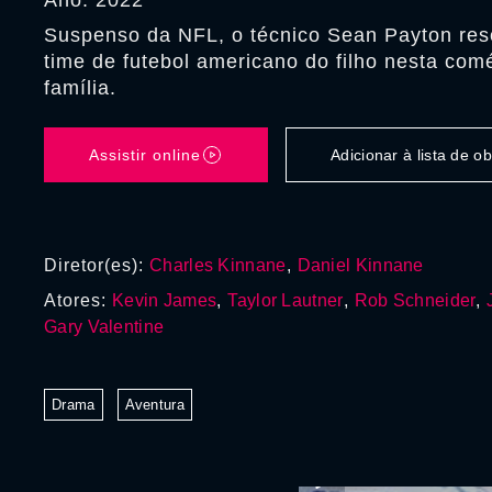
Ano: 2022
Suspenso da NFL, o técnico Sean Payton reso
time de futebol americano do filho nesta com
família.
Assistir online
Adicionar à lista de 
Diretor(es):
Charles Kinnane
,
Daniel Kinnane
Atores:
Kevin James
,
Taylor Lautner
,
Rob Schneider
,
Gary Valentine
Drama
Aventura