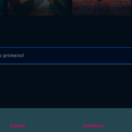
 primeiro!
Conta
Jurídico