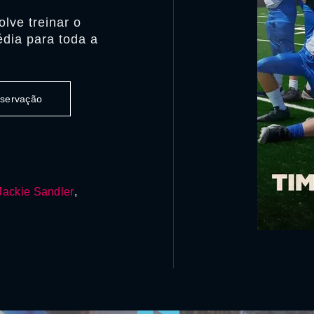
lve treinar o
édia para toda a
observação
Jackie Sandler
,
0:00:00 /
0:00