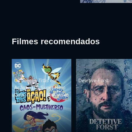
Filmes recomendados
Os Jovens Titãs em
Detetive Forst
Ação! e DC Super Hero
Girls: Caos no Multiverso