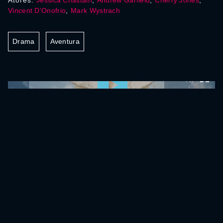
Atores:
Jessica Chastain
,
Andrew Garfield
,
Cherry Jones
,
Vincent D'Onofrio
,
Mark Wystrach
Drama
Aventura
0:00:00 /
0:00:00