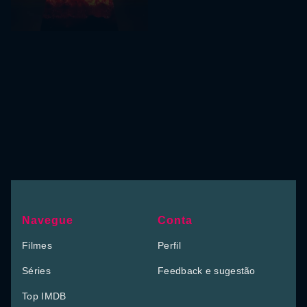
Navegue
Conta
Filmes
Perfil
Séries
Feedback e sugestão
Top IMDB