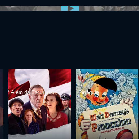
0:00:00 /
0:00
Além da Escuridão
Pinóquio