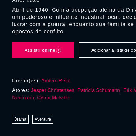
Ano: 2020
Abril de 1940. Com a ocupação alemã da Din
um poderoso e influente industrial local, dec
lucrar com a guerra, enquanto sua família se
opostos do conflito.
Assistir online
Adicionar à lista de 
Diretor(es):
Anders Refn
Atores:
Jesper Christensen
,
Patricia Schumann
,
Erik 
Neumann
,
Cyron Melville
Drama
Aventura