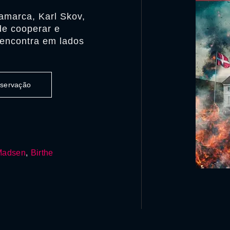
amarca, Karl Skov,
ide cooperar e
 encontra em lados
observação
Madsen
,
Birthe