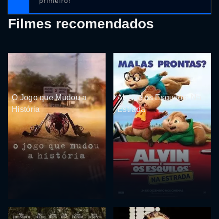
primeiro!
Filmes recomendados
O Jogo que Mudou a
Alvin e os Esquilos: Na
História
Estrada