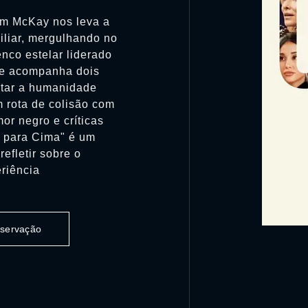
am McKay nos leva a
liar, mergulhando no
nco estelar liderado
lme acompanha dois
tar a humanidade
 rota de colisão com
mor negro e críticas
e para Cima" é um
efletir sobre o
riência
observação