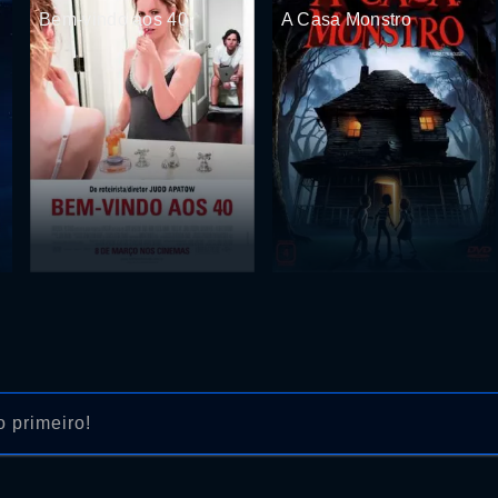
Bem-vindo aos 40
A Casa Monstro
 primeiro!