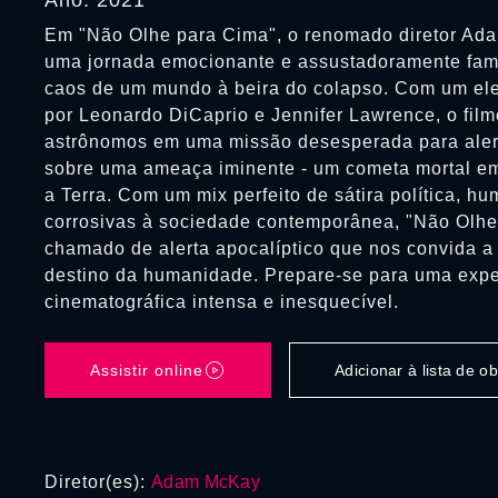
Ano: 2021
Em "Não Olhe para Cima", o renomado diretor Ad
uma jornada emocionante e assustadoramente fami
caos de um mundo à beira do colapso. Com um ele
por Leonardo DiCaprio e Jennifer Lawrence, o fi
astrônomos em uma missão desesperada para aler
sobre uma ameaça iminente - um cometa mortal em
a Terra. Com um mix perfeito de sátira política, hu
corrosivas à sociedade contemporânea, "Não Olh
chamado de alerta apocalíptico que nos convida a r
destino da humanidade. Prepare-se para uma expe
cinematográfica intensa e inesquecível.
Assistir online
Adicionar à lista de 
Diretor(es):
Adam McKay