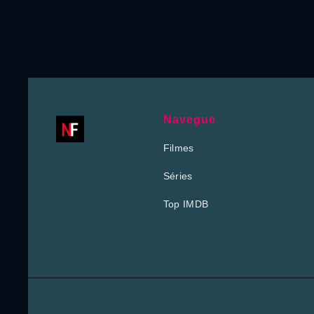
Navegue
Filmes
Séries
Top IMDB