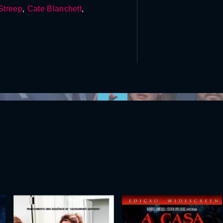
Streep
,
Cate Blanchett
,
0:00:00 /
0:00