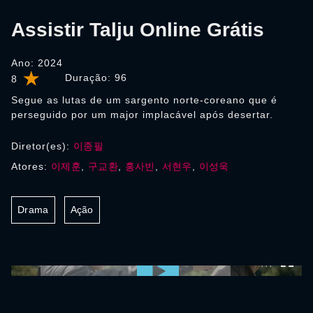
Assistir Talju Online Grátis
Ano: 2024
Duração:
96
8
Segue as lutas de um sargento norte-coreano que é
perseguido por um major implacável após desertar.
Diretor(es):
이종필
Atores:
이제훈
,
구교환
,
홍사빈
,
서현우
,
이성욱
Drama
Ação
0:00:00 /
0:00:00