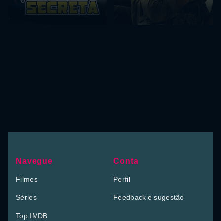
Navegue
Conta
Filmes
Perfil
Séries
Feedback e sugestão
Top IMDB