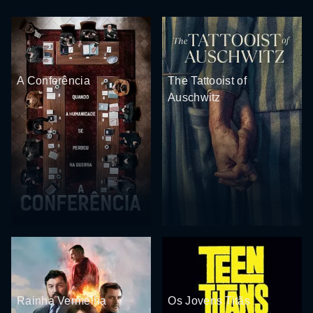
A Conferência
The Tattooist of
Auschwitz
Rainha Vermelha
Os Jovens Titãs