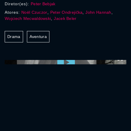
Diretor(es):
Peter Bebjak
Atores:
Noël Czuczor
,
Peter Ondrejička
,
John Hannah
,
Wojciech Mecwaldowski
,
Jacek Beler
Drama
Aventura
0:00:00 /
0:00:00