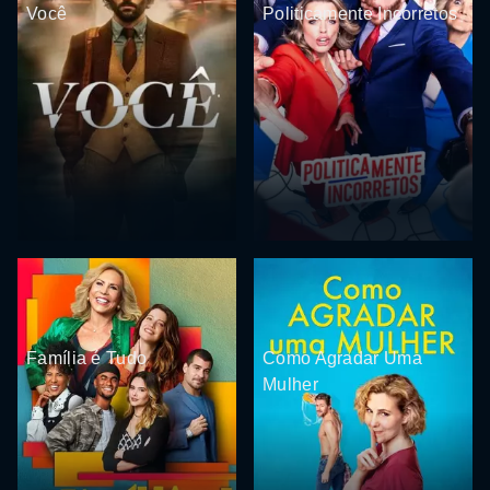
Você
Politicamente Incorretos
Família é Tudo
Como Agradar Uma
Mulher