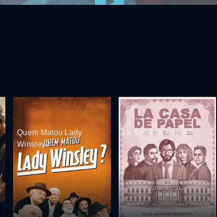
Quem Matou Lady
La Casa de Papel
Winsley?