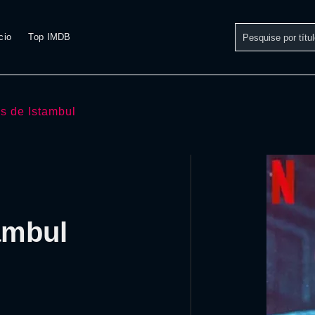
cio
Top IMDB
os de Istambul
tambul