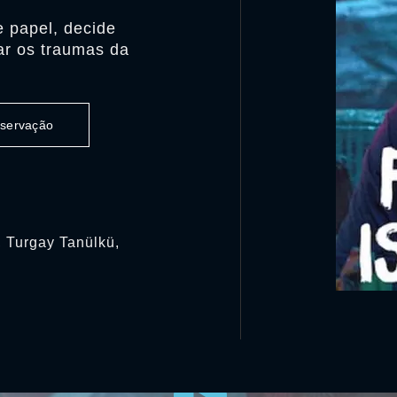
 papel, decide
ar os traumas da
observação
ı, Turgay Tanülkü,
0:00:00 /
0:00