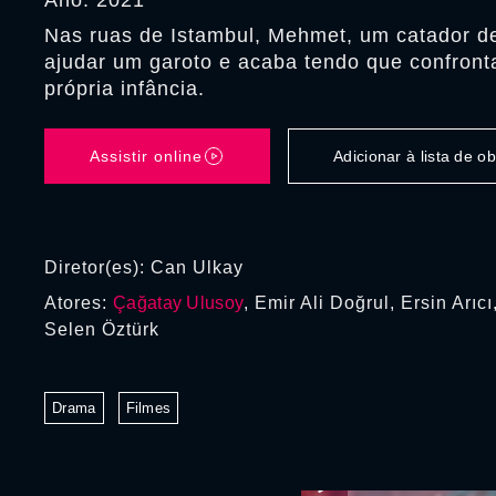
Ano: 2021
Nas ruas de Istambul, Mehmet, um catador de
ajudar um garoto e acaba tendo que confront
própria infância.
Assistir online
Adicionar à lista de 
Diretor(es): Can Ulkay
Atores:
Çağatay Ulusoy
, Emir Ali Doğrul, Ersin Arıc
Selen Öztürk
Drama
Filmes