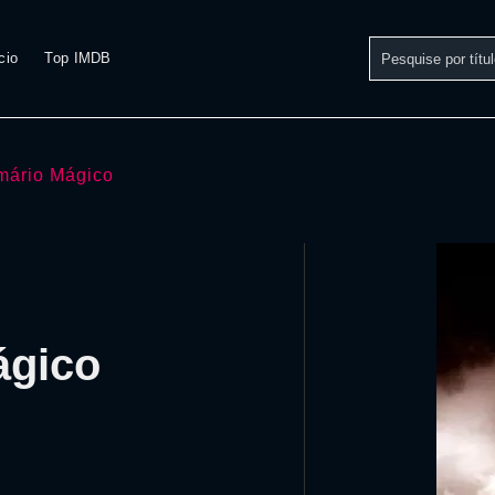
cio
Top IMDB
mário Mágico
ágico