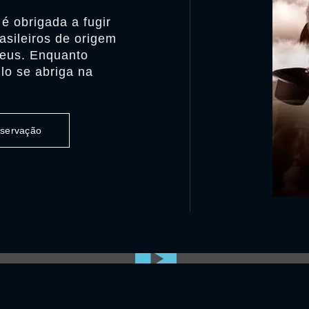
é obrigada a fugir
asileiros de origem
eus. Enquanto
lo se abriga na
observação
0:00:00 /
0:00