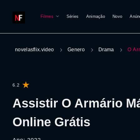
Filmes
Séries
Animação
Novo
Anún
novelasflix.video
Genero
Drama
O Ar
6.2
Assistir O Armário M
Online Grátis