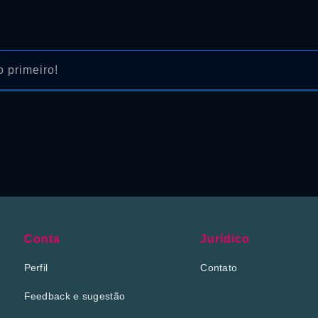
 primeiro!
Conta
Jurídico
Perfil
Contato
Feedback e sugestão