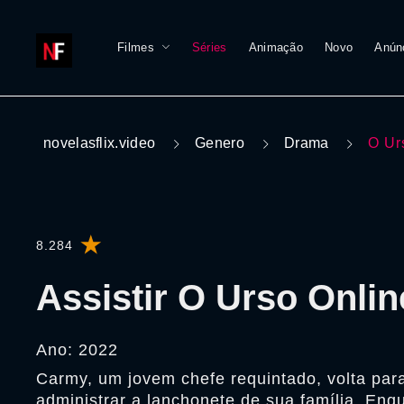
Filmes
Séries
Animação
Novo
Anún
novelasflix.video
Genero
Drama
O Ur
8.284
Assistir O Urso Onlin
Ano: 2022
Carmy, um jovem chefe requintado, volta par
administrar a lanchonete de sua família. Enqu