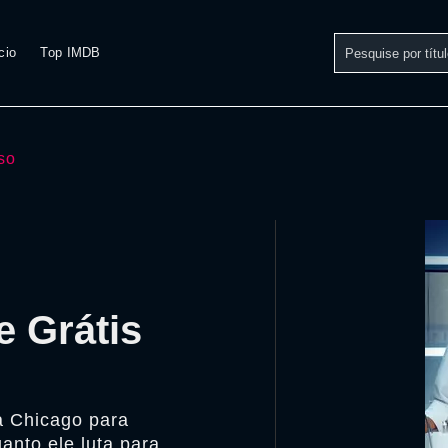
cio
Top IMDB
so
e Grátis
a Chicago para
anto ele luta para