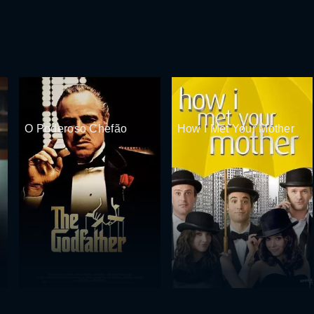
O Poderoso Chefão
How I Met Your Mother