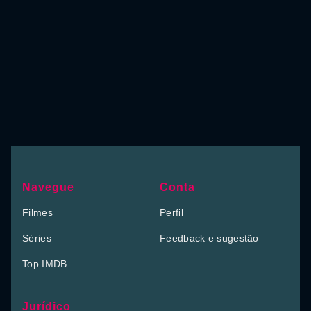
Navegue
Conta
Filmes
Perfil
Séries
Feedback e sugestão
Top IMDB
Jurídico