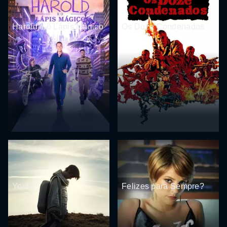
Harold e o Lápis Mágico
Os Doze Condenados
Yonlu
Felizes para Sempre?