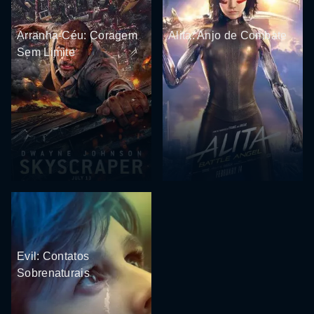
Arranha-Céu: Coragem
Alita: Anjo de Combate
Sem Limite
Evil: Contatos
Sobrenaturais