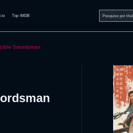
cio
Top IMDB
ncible Swordsman
Swordsman