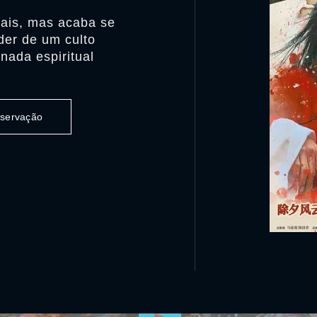
iais, mas acaba se
der de um culto
nada espiritual
observação
0:00:00 /
0:00