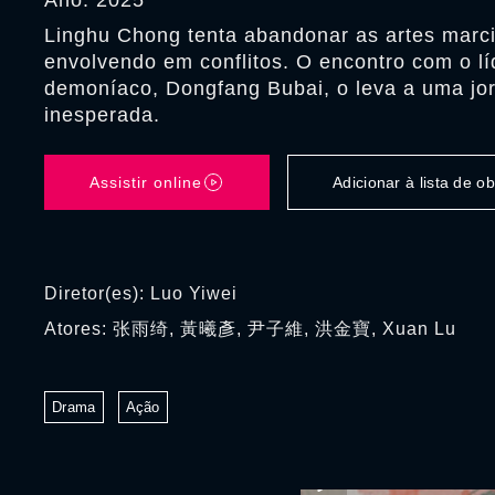
Ano: 2025
Linghu Chong tenta abandonar as artes marc
envolvendo em conflitos. O encontro com o lí
demoníaco, Dongfang Bubai, o leva a uma jor
inesperada.
Assistir online
Adicionar à lista de 
Diretor(es): Luo Yiwei
Atores: 张雨绮, 黃曦彥, 尹子維, 洪金寶, Xuan Lu
Drama
Ação