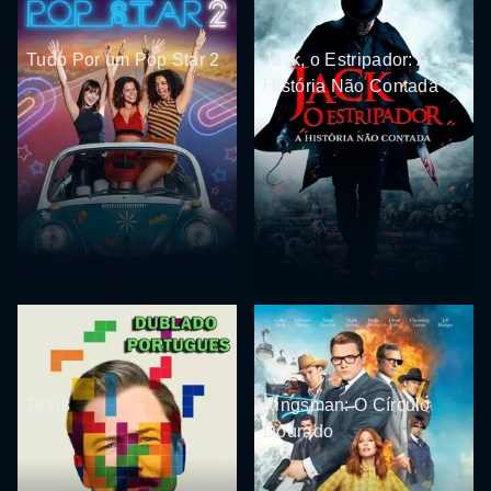
Tudo Por um Pop Star 2
Jack, o Estripador: A
História Não Contada
Tetris
Kingsman: O Círculo
Dourado