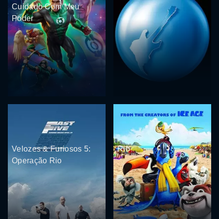
Cuidado Com Meu
Poder
Velozes & Furiosos 5:
Rio
Operação Rio