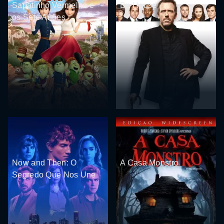
Sapatinho Vermelho e
Dr. House
os Sete Anões
Now and Then: O
A Casa Monstro
Segredo Que Nos Une