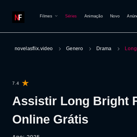
Filmes
Séries
Animação
Novo
Anún
novelasflix.video
Genero
Drama
Long
7.4
Assistir Long Bright 
Online Grátis