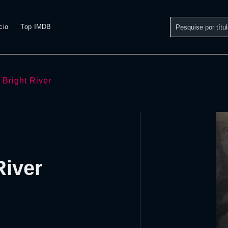
cio
Top IMDB
 Bright River
River