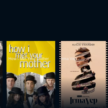
How I Met Your Mother
Irma Vep