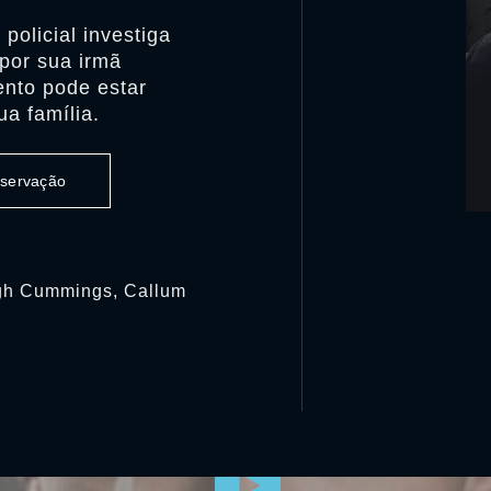
policial investiga
por sua irmã
ento pode estar
a família.
observação
igh Cummings, Callum