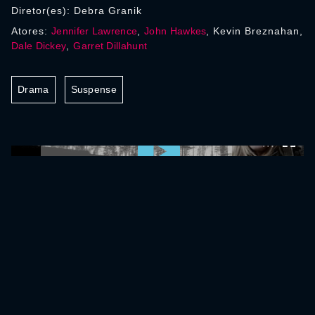
Diretor(es): Debra Granik
Atores:
Jennifer Lawrence
,
John Hawkes
, Kevin Breznahan,
Dale Dickey
,
Garret Dillahunt
Drama
Suspense
0:00:00 /
0:00:00