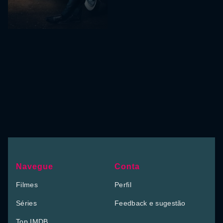
Navegue
Conta
Filmes
Perfil
Séries
Feedback e sugestão
Top IMDB