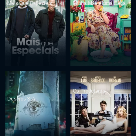
Mais Que Especiais
Minha Mãe é uma Peça
3: O Filme
Os Produtores
Desejos S.A.