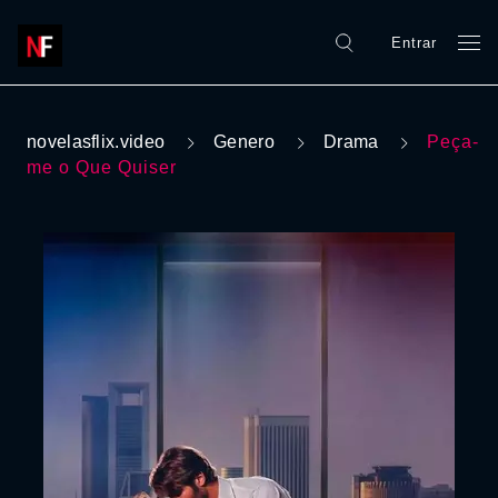
Entrar
novelasflix.video
Genero
Drama
Peça-
me o Que Quiser