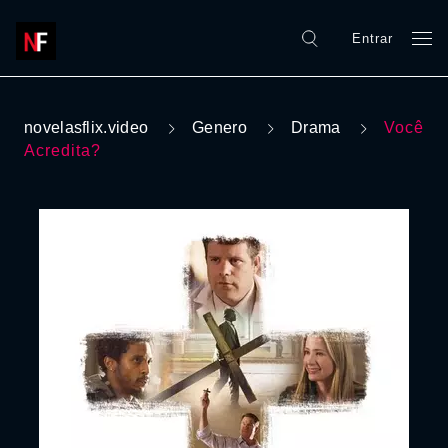
Entrar
novelasflix.video
Genero
Drama
Você
Acredita?