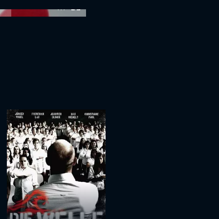
:00
A Onda