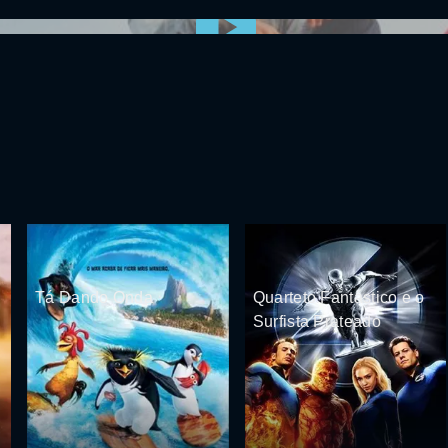
0:00:00 /
0:00
Tá Dando Onda
Quarteto Fantástico e o
Surfista Prateado