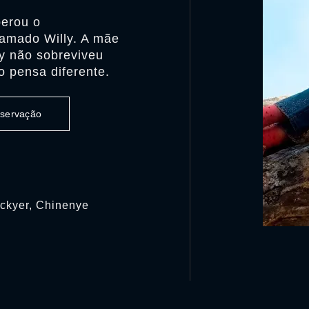
perou o
amado Willy. A mãe
y não sobreviveu
 pensa diferente.
observação
ockyer, Chinenye