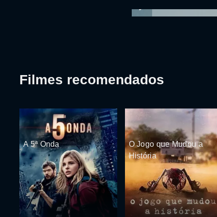
Filmes recomendados
A 5ª Onda
O Jogo que Mudou a
História