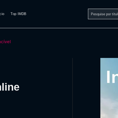
cio
Top IMDB
ncível
line