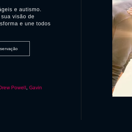
geis e autismo.
 sua visão de
nsforma e une todos
observação
Drew Powell
,
Gavin