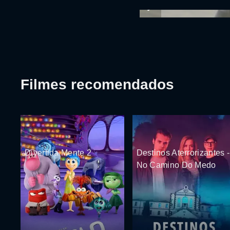
Filmes recomendados
Divertida Mente 2
Destinos Aterrorizantes -
No Camino Do Medo