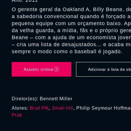
Ano: 2011
O gerente geral da Oakland A, Billy Beane, d
a sabedoria convencional quando é forçado 
pequena equipe com um orçamento baixo. Ap
da velha guarda, a mídia, fãs e o próprio ge
Beane – com a ajuda de um economista jove
– cria uma lista de desajustados... e acaba 
sempre o modo como o baseball é jogado.
Assistir online
Adicionar à lista de 
Diretor(es): Bennett Miller
Atores:
Brad Pitt
,
Jonah Hill
, Philip Seymour Hoffm
Pratt