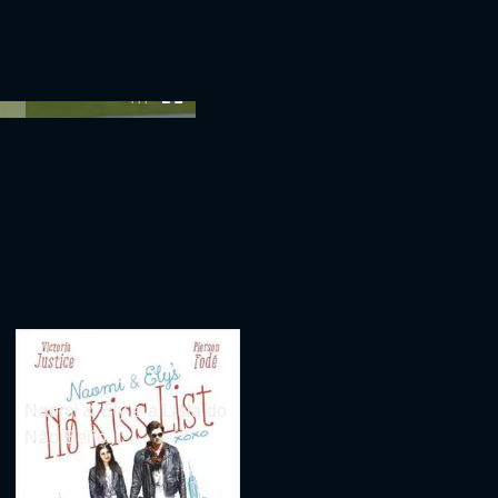
:00
Naomi & Ely e a Lista do
Não Beijo