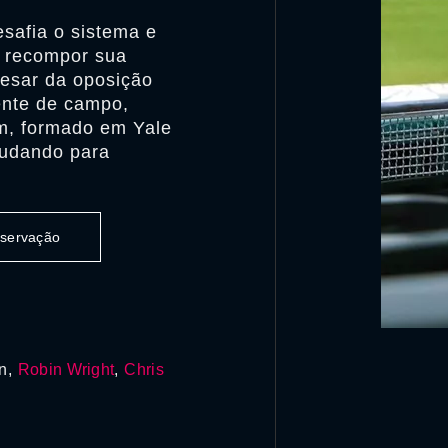
esafia o sistema e
a recompor sua
esar da oposição
rente de campo,
m, formado em Yale
mudando para
observação
an,
Robin Wright
,
Chris