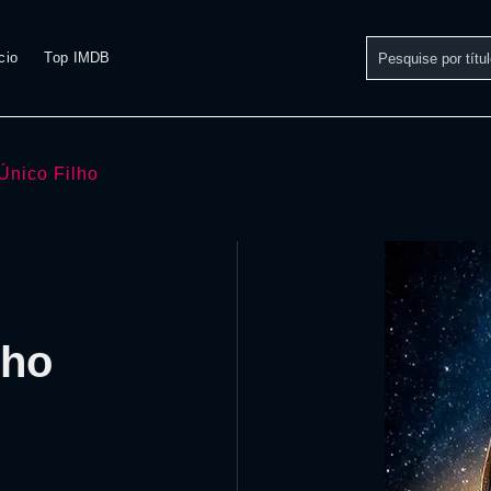
cio
Top IMDB
Único Filho
lho