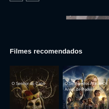
Filmes recomendados
O Senhor do Caos
O Senhor dos Anéis: Os
Anéis de Poder