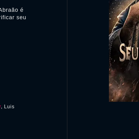
 Abraão é
ificar seu
r
, Luis