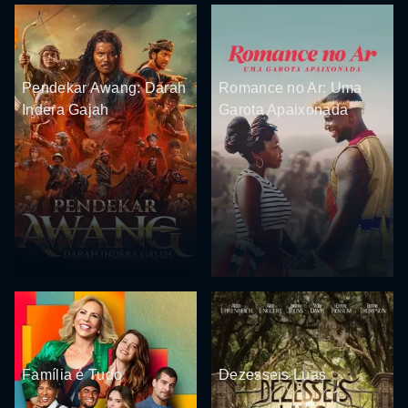
Pendekar Awang: Darah
Romance no Ar: Uma
Indera Gajah
Garota Apaixonada
Família é Tudo
Dezesseis Luas