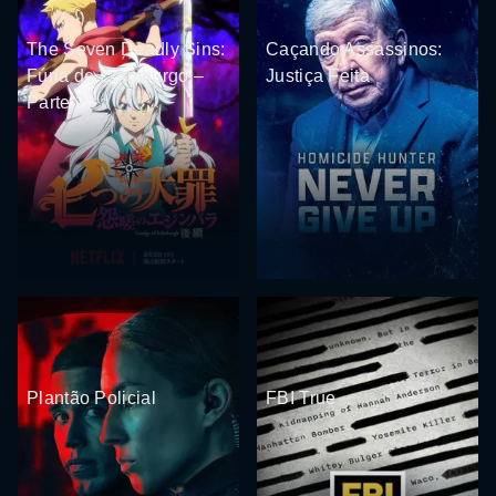
The Seven Deadly Sins:
Caçando Assassinos:
Fúria de Edimburgo –
Justiça Feita
Parte 2
Plantão Policial
FBI True