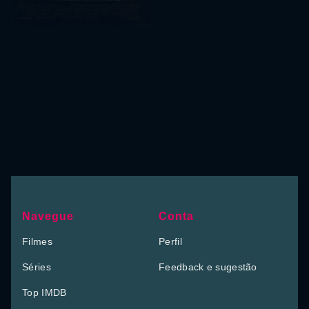
Navegue
Conta
Filmes
Perfil
Séries
Feedback e sugestão
Top IMDB