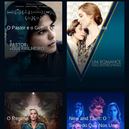
O Pastor e o Guerrilheiro
Um Romance nas
Entrelinhas
O Regime
Now and Then: O
Segredo Que Nos Une