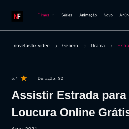
Filmes
Séries
Animação
Novo
Anún
novelasflix.video
Genero
Drama
Estr
5.4
Duração:
92
Assistir Estrada para
Loucura Online Gráti