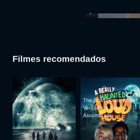
Filmes recomendados
Após a Morte
The Loud House: Uma
Verdadeira Família
Assombrada