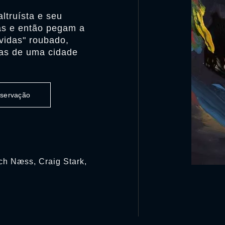
ltruísta e seu
s e então pegam a
-vidas" roubado,
cas de uma cidade
observação
ch Næss, Craig Stark,