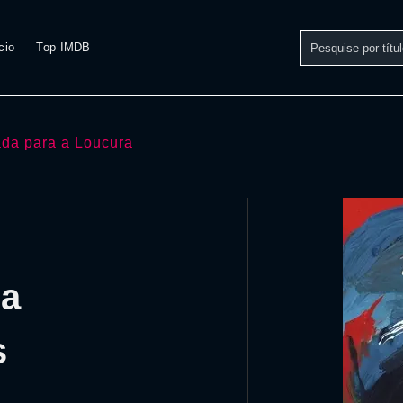
cio
Top IMDB
ada para a Loucura
 a
s