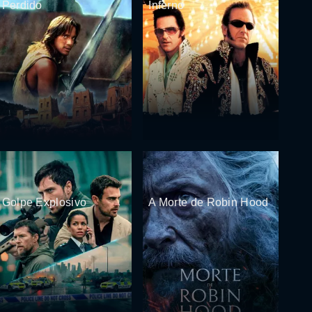
Perdido
Inferno
Golpe Explosivo
A Morte de Robin Hood