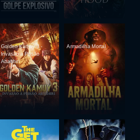
Golden Kamuy 3 -
Armadilha Mortal
Invasão a Prisão
Abashiri