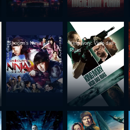
Shogun's Ninja
King Ivory: Vício das
Ruas