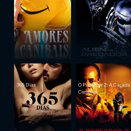
365 Dias
O Predador 2: A Caçada
Continua