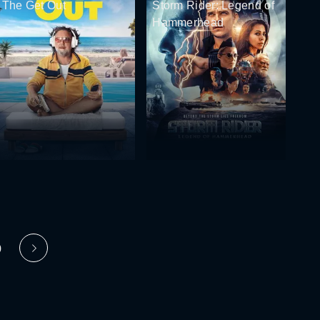
The Get Out
Storm Rider: Legend of
Hammerhead
0