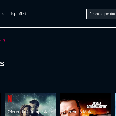
cio
Top IMDB
a 3
is
Oferenda à Tempestade
Queremos Matar