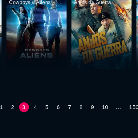
Cowboys & Aliens
Anjos da Guerra
1
2
3
4
5
6
7
8
9
10
...
15