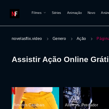
Filmes
Séries
Animação
Novo
Anún
novelasflix.video
Genero
Ação
Págin
Assistir Ação Online Grát
Amores Canibais
Alien vs. Predador