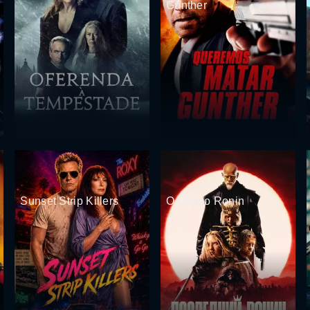
Gunther
Sunset Strip Killers
O Último Ronin