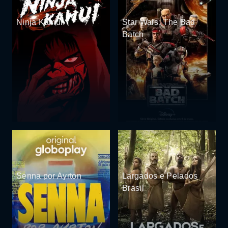
Ninja Kamui
Star Wars: The Bad
Batch
Senna por Ayrton
Largados e Pelados
Brasil