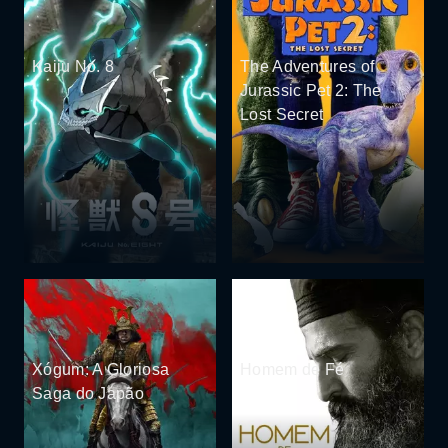
Kaiju No. 8
The Adventures of
Jurassic Pet 2: The
Lost Secret
Xógum: A Gloriosa
Homem de Fé
Saga do Japão