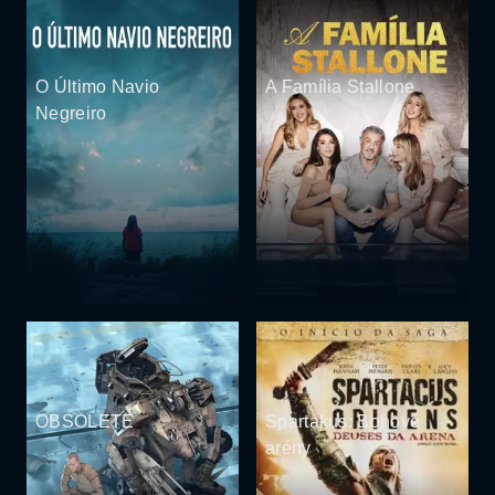
O Último Navio
A Família Stallone
Negreiro
OBSOLETE
Spartakus: Bohové
arény