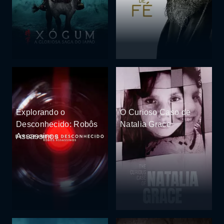
Explorando o
O Curioso Caso de
Desconhecido: Robôs
Natalia Grace
Assassinos