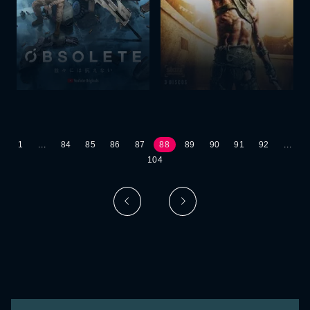
1
...
84
85
86
87
88
89
90
91
92
...
104