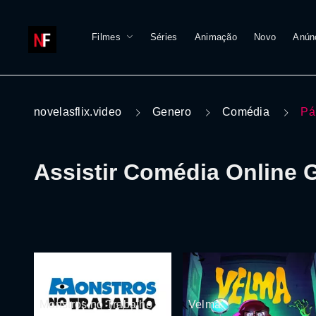
Filmes
Séries
Animação
Novo
Anún
novelasflix.video
Genero
Comédia
Pá
Assistir Comédia Online G
Monstros no Trabalho
Velma