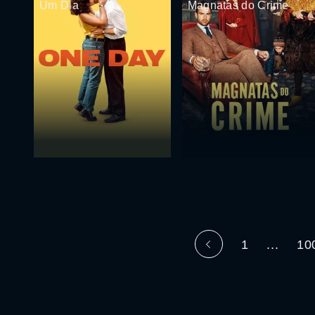
Um Dia
Magnatas do Crime
1
...
10