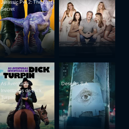
Jurassic Pet 2: The Lost
Secret
As Aventuras
Desejos S.A.
Inventadas de Dick
Turpin