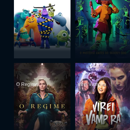
O Regime
Virei Vampira