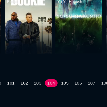
Bookie
Yu Yu Hakusho
0
101
102
103
104
105
106
107
10