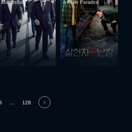
Succession
A Killer Paradox
8
...
128