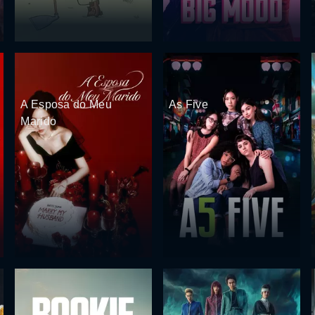
A Esposa do Meu
As Five
Marido