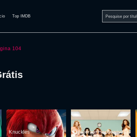
cio
Top IMDB
gina 104
rátis
Knuckles
Desperate Housewives