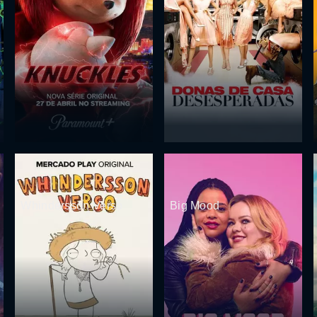
Whindersson Verso
Big Mood