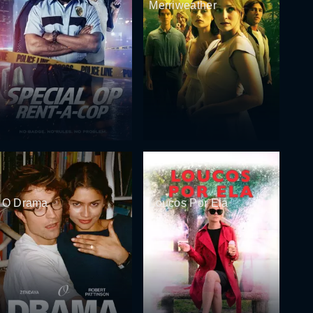
Merriweather
O Drama
Loucos Por Ela