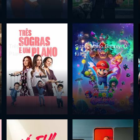
Três Sogras e Um
Super Mario Galaxy: O
Plano
Filme