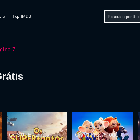
cio
Top IMDB
gina 7
rátis
Os SUPERtontos
Grand Prix: A Toda