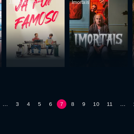
Já Fui Famoso
Imortais
...
3
4
5
6
7
8
9
10
11
...