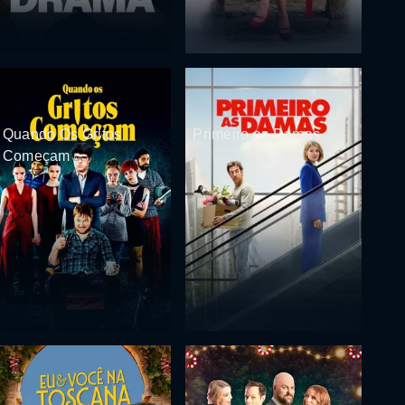
Quando Os Gritos
Primeiro as Damas
Começam