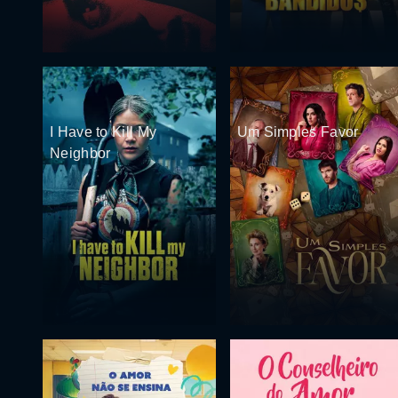
I Have to Kill My
Um Simples Favor
Neighbor