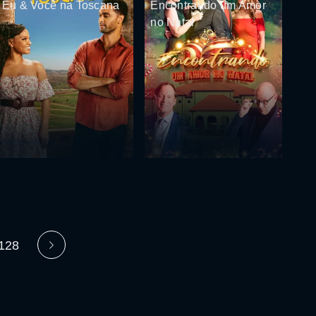
Eu & Você na Toscana
Encontrando um Amor
no Natal
128