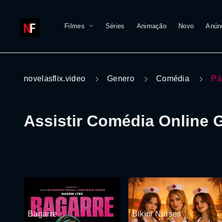
Filmes
Séries
Animação
Novo
Anún
novelasflix.video
Genero
Comédia
Pá
Assistir Comédia Online G
Bagarre
Bikini Nurses