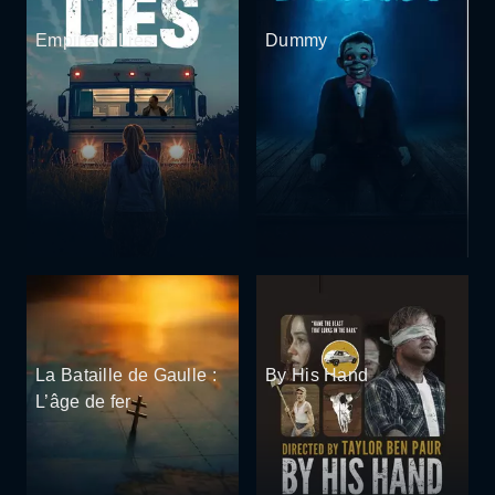
Empire of Lies
Dummy
La Bataille de Gaulle :
By His Hand
L’âge de fer