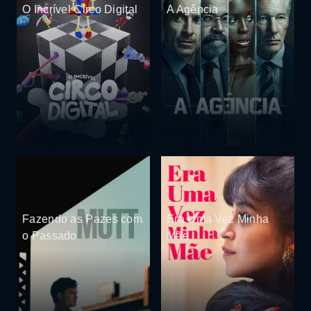
O Incrível Circo Digital
A Agência
Fazendo as Pazes com
Era Uma Vez Minha
o Passado
Mãe