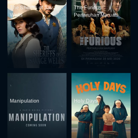
The Sheriffs of Savage
The Furious:
Wells
Pertaruhan Maruah
Manipulation
Holy Days