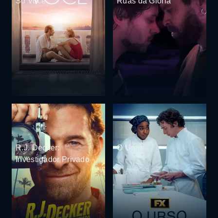
Só Você
Ruas da Glória
R.J. Decker:
O Urso
Investigador Privado