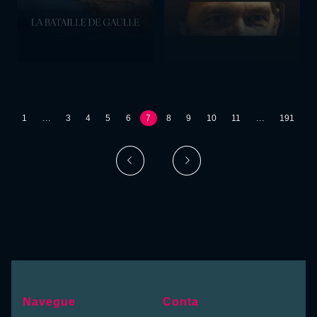
1
...
3
4
5
6
7
8
9
10
11
...
191
Navegue
Conta