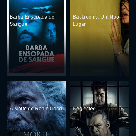
Barba Ensopada de
Backrooms: Um Não-
Sangue
Lugar
A Morte de Robin Hood
Neglected