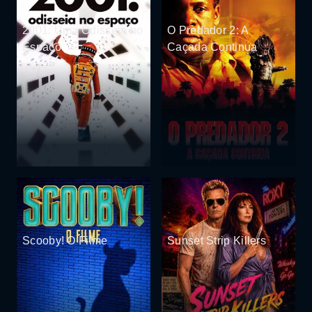
2001: Uma Odisséia no
O Predador 2: A
Espaço
Caçada Continua
Scooby! O Filme
Sunset Strip Killers