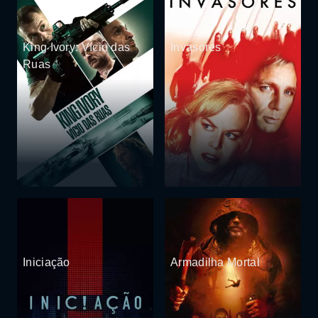
King Ivory: Vício das
Invasores
Ruas
Iniciação
Armadilha Mortal