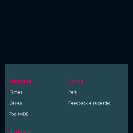
Navegue
Conta
Filmes
Perfil
Séries
Feedback e sugestão
Top IMDB
Jurídico