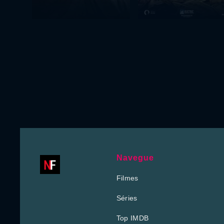
Navegue
Filmes
Séries
Top IMDB