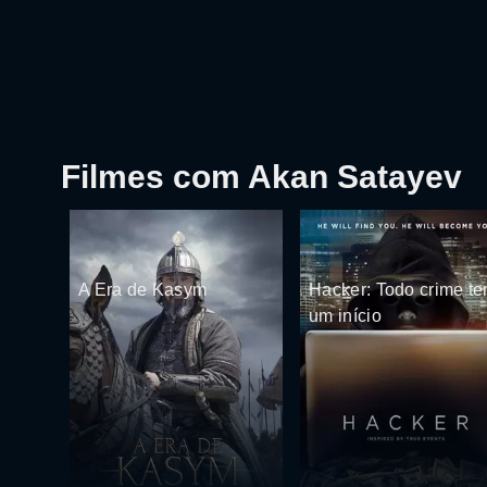
Filmes com Akan Satayev
A Era de Kasym
Hacker: Todo crime t
um início