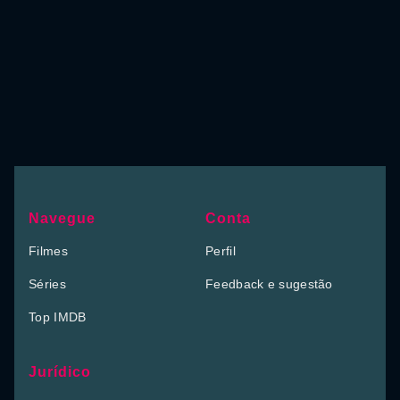
Navegue
Conta
Filmes
Perfil
Séries
Feedback e sugestão
Top IMDB
Jurídico